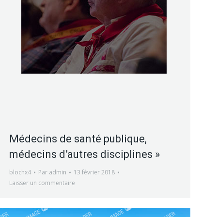
Médecins de santé publique,
médecins d’autres disciplines »
blochx4
Par
admin
13 février 2018
Laisser un commentaire