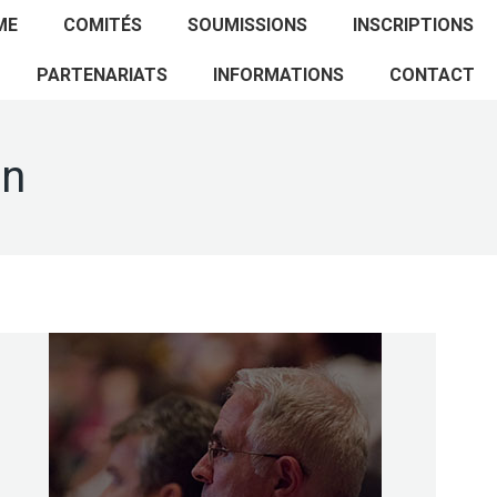
ACCUEIL
PROGRAMME
COMITÉS
ME
COMITÉS
SOUMISSIONS
INSCRIPTIONS
SOUMISSIONS
INSCRIPTIONS
PARTENARIATS
PARTENARIATS
INFORMATIONS
CONTACT
INFORMATIONS
CONTACT
in