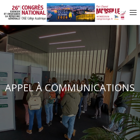
A
P
P
E
L
À
C
O
M
M
U
N
I
C
A
T
I
O
N
S