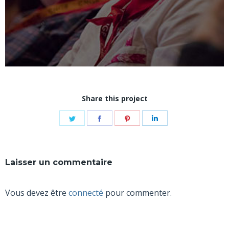
Share this project
Share
Share
Share
Share
on
on
on
on
Twitter
Facebook
Pinterest
LinkedIn
Laisser un commentaire
Vous devez être
connecté
pour commenter.