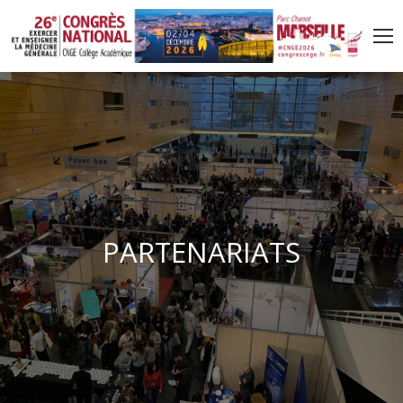
P
A
R
T
E
N
A
R
I
A
T
S