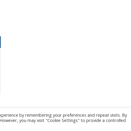
xperience by remembering your preferences and repeat visits. By
. However, you may visit "Cookie Settings" to provide a controlled
025 CONGRES CNGE | Tous droits réservés /
Mentions légales
|
Gestion des co