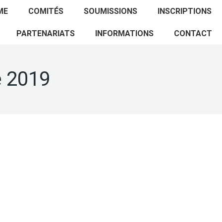
ACCUEIL
PROGRAMME
COMITÉS
ME
COMITÉS
SOUMISSIONS
INSCRIPTIONS
SOUMISSIONS
INSCRIPTIONS
PARTENARIATS
PARTENARIATS
INFORMATIONS
CONTACT
INFORMATIONS
CONTACT
 2019