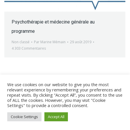
Psychothérapie et médecine générale au
programme
Non classé
Par
Marine Mémain
29 août 2019
4 303 Commentaires
We use cookies on our website to give you the most
@ 2017 - 2025 CONGRES CNGE | Tous droits réservés /
relevant experience by remembering your preferences and
Mentions légales
|
Gestion des cookies
|
CGV
repeat visits. By clicking “Accept All”, you consent to the use
of ALL the cookies. However, you may visit "Cookie
Settings" to provide a controlled consent.
Cookie Settings
Accept All