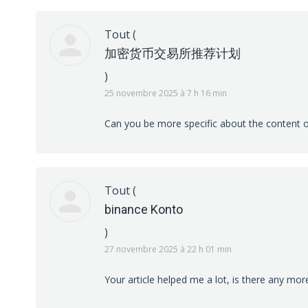
Tout
(
加密货币交易所推荐计划
)
25 novembre 2025 à 7 h 16 min
Can you be more specific about the content of
Tout
(
binance Konto
)
27 novembre 2025 à 22 h 01 min
Your article helped me a lot, is there any mo