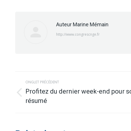
Auteur
Marine Mémain
http://www.congrescnge.fr
Navigation
ONGLET PRÉCÉDENT
de
Profitez du dernier week-end pour s
Onglet
résumé
commentaire
précédent