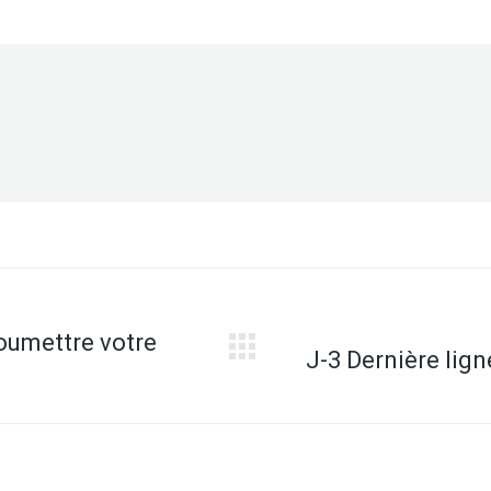
Twitter
Facebook
Pinterest
LinkedIn
oumettre votre
J-3 Dernière lig
Onglet
suivant