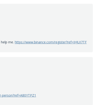
n help me.
https://www.binance.com/register?ref=IHJUI7TF
ter-person?ref=A80YTPZ1