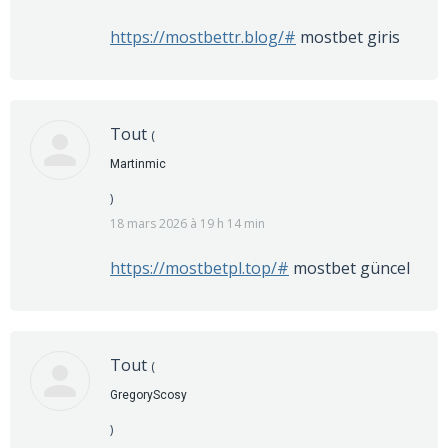
https://mostbettr.blog/#
mostbet giris
Tout
(
Martinmic
)
18 mars 2026 à 19 h 14 min
https://mostbetpl.top/#
mostbet güncel
Tout
(
GregoryScosy
)