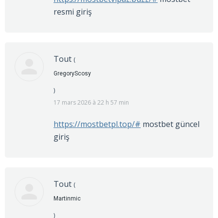
resmi giriş
Tout
(
GregoryScosy
)
17 mars 2026 à 22 h 57 min
https://mostbetpl.top/#
mostbet güncel
giriş
Tout
(
Martinmic
)