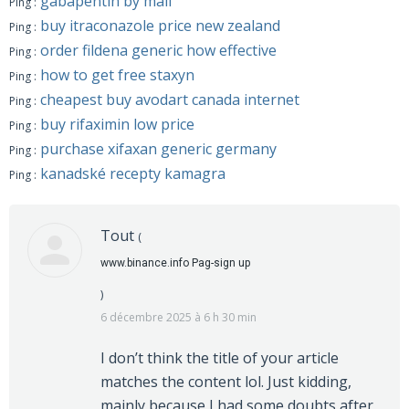
gabapentin by mail
Ping :
buy itraconazole price new zealand
Ping :
order fildena generic how effective
Ping :
how to get free staxyn
Ping :
cheapest buy avodart canada internet
Ping :
buy rifaximin low price
Ping :
purchase xifaxan generic germany
Ping :
kanadské recepty kamagra
Ping :
Tout
(
www.binance.info Pag-sign up
)
6 décembre 2025 à 6 h 30 min
I don’t think the title of your article
matches the content lol. Just kidding,
mainly because I had some doubts after