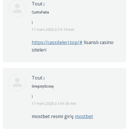
Tout
(
CurtisFaita
)
17 mars 2026 à 5 h 16 min
https://cassiteleri.top/#
lisanslı casino
siteleri
Tout
(
GregoryScosy
)
17 mars 2026 à 14 h 05 min
mostbet resmi giriş
mostbet