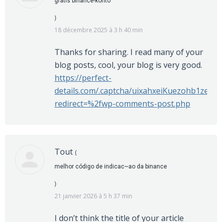
gratis binance-konto
)
18 décembre 2025 à 3 h 40 min
Thanks for sharing. I read many of your
blog posts, cool, your blog is very good.
https://perfect-
details.com/.captcha/uixahxeiKuezohb1zeivi
redirect=%2fwp-comments-post.php
Tout
(
melhor código de indicac~ao da binance
)
21 janvier 2026 à 5 h 37 min
I don’t think the title of your article