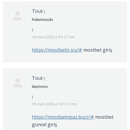
Tout
(
Robertwoods
)
18 mars 2026 à 9 h 27 min
https://mostbettr.icu/#
mostbet giriş
Tout
(
Martinmic
)
18 mars 2026 à 10 h 11 min
https://mostbetvipaz.buzz/#
mostbet
güncel giriş