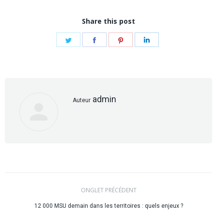
Share this post
Share
Share
Share
Share
on
on
on
on
Twitter
Facebook
Pinterest
LinkedIn
admin
Auteur
Navigation
ONGLET PRÉCÉDENT
Onglet
de
12 000 MSU demain dans les territoires : quels enjeux ?
précédent