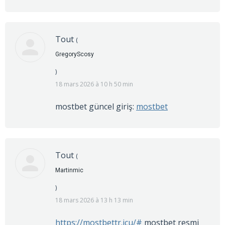
Tout
(
GregoryScosy
)
18 mars 2026 à 10 h 50 min
mostbet güncel giriş:
mostbet
Tout
(
Martinmic
)
18 mars 2026 à 13 h 13 min
https://mostbettr.icu/#
mostbet resmi