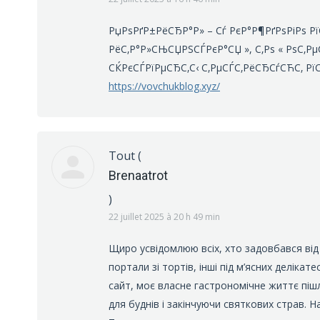
РџРѕРґР±РёСЂР°Р» – Сѓ РєР°Р¶РґРѕРіРѕ Рї
РёС‚Р°Р»СЊСЏРЅСЃРєР°СЏ », С‚Рѕ « РѕС‚Рµ
СЌРєСЃРїРµСЂС‚С‹ С‚РµСЃС‚РёСЂСѓСЋС‚ Рї
https://vovchukblog.xyz/
Tout
(
Brenaatrot
)
22 juillet 2025 à 20 h 49 min
Щиро усвідомлюю всіх, хто задовбався від 
портали зі тортів, інші під м’ясних делікат
сайт, моє власне гастрономічне життє пішл
для буднів і закінчуючи святкових страв. 