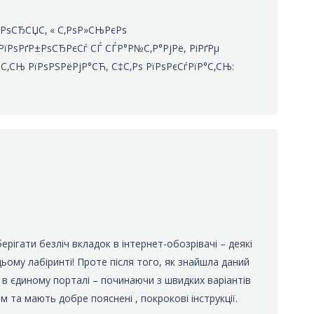
РІРѕСЂСЏС‚ « С‚РѕР»СЊРєРѕ
РїРѕРґР±РѕСЂРєСѓ СЃ СЃР°Р№С‚Р°РјРё, РіРґРµ
‚СЊ РїРѕРЅРёРјР°СЋ, С‡С‚Рѕ РїРѕРєСѓРїР°С‚СЊ:
рігати безліч вкладок в інтернет-обозрівачі – деякі
 цьому лабіринті! Проте після того, як знайшла даний
т в єдиному порталі – починаючи з швидких варіантів
 та мають добре пояснені , покрокові інструкції.