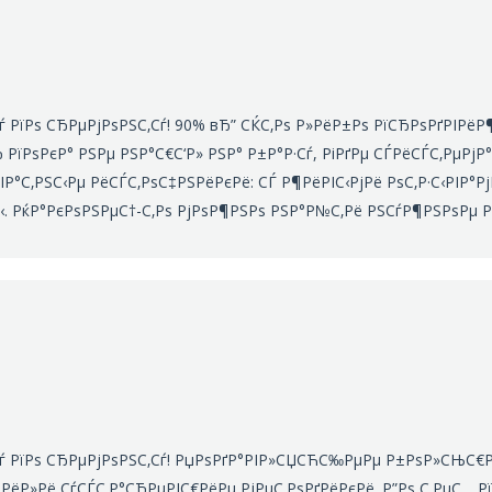
 РїРѕ СЂРµРјРѕРЅС‚Сѓ! 90% вЂ” СЌС‚Рѕ Р»РёР±Рѕ РїСЂРѕРґРІРёР
 РїРѕРєР° РЅРµ РЅР°С€С‘Р» РЅР° Р±Р°Р·Сѓ, РіРґРµ СЃРёСЃС‚РµРј
°С‚РЅС‹Рµ РёСЃС‚РѕС‡РЅРёРєРё: СЃ Р¶РёРІС‹РјРё РѕС‚Р·С‹РІР°Р
С‹. РќР°РєРѕРЅРµС†-С‚Рѕ РјРѕР¶РЅРѕ РЅР°Р№С‚Рё РЅСѓР¶РЅРѕРµ 
ѓ РїРѕ СЂРµРјРѕРЅС‚Сѓ! РџРѕРґР°РІР»СЏСЋС‰РµРµ Р±РѕР»СЊС€Рё
РёР»Рё СѓСЃС‚Р°СЂРµРІС€РёРµ РјРµС‚РѕРґРёРєРё. Р”Рѕ С‚РµС… РїР