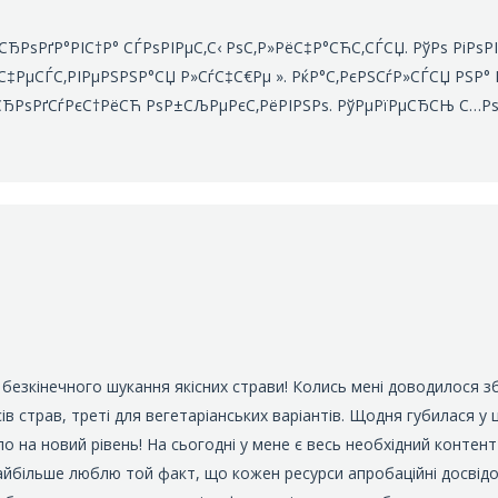
СЂРѕРґР°РІС†Р° СЃРѕРІРµС‚С‹ РѕС‚Р»РёС‡Р°СЋС‚СЃСЏ. РўРѕ РіРѕ
С‡РµСЃС‚РІРµРЅРЅР°СЏ Р»СѓС‡С€Рµ ». РќР°С‚РєРЅСѓР»СЃСЏ РЅР° 
СЂРѕРґСѓРєС†РёСЋ РѕР±СЉРµРєС‚РёРІРЅРѕ. РўРµРїРµСЂСЊ С…РѕС
безкінечного шукання якісних страви! Колись мені доводилося збе
есів страв, треті для вегетаріанських варіантів. Щодня губилася у
о на новий рівень! На сьогодні у мене є весь необхідний контен
Найбільше люблю той факт, що кожен ресурси апробаційні досвідом