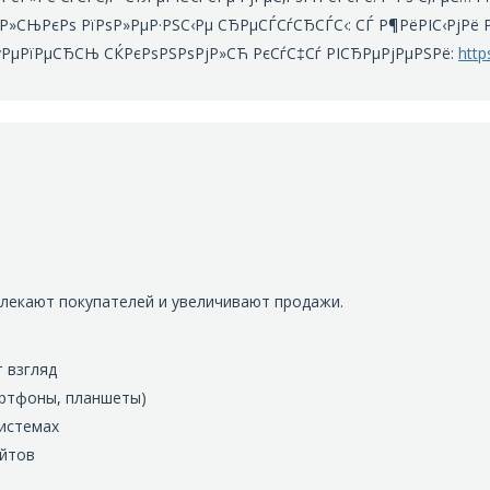
Р»СЊРєРѕ РїРѕР»РµР·РЅС‹Рµ СЂРµСЃСѓСЂСЃС‹: СЃ Р¶РёРІС‹РјРё Рѕ
ўРµРїРµСЂСЊ СЌРєРѕРЅРѕРјР»СЋ РєСѓС‡Сѓ РІСЂРµРјРµРЅРё:
http
лекают покупателей и увеличивают продажи.
 взгляд
артфоны, планшеты)
системах
айтов