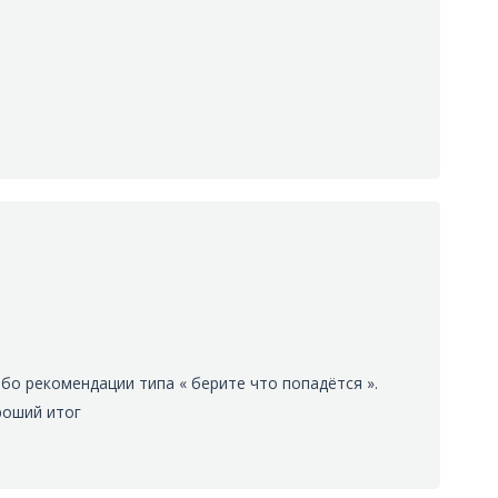
бо рекомендации типа « берите что попадётся ».
роший итог