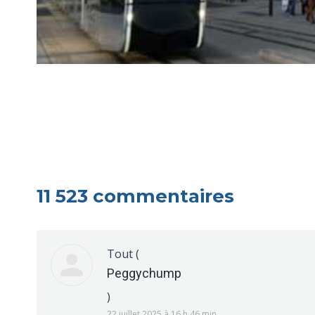
11 523 commentaires
Tout
(
Peggychump
)
22 juillet 2025 à 16 h 46 min