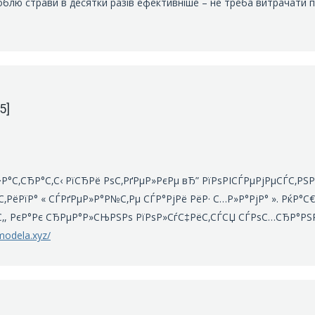
облю страви в десятки разів ефективніше – не треба витрачати 
5]
Р°С‚СЂР°С‚С‹ РїСЂРё РѕС‚РґРµР»РєРµ вЂ” РїРѕРІСЃРµРјРµСЃС‚РЅР
С‚РёРїР° « СЃРґРµР»Р°Р№С‚Рµ СЃР°РјРё РёР· С…Р»Р°РјР° ». РќР°С
С‚, РєР°Рє СЂРµР°Р»СЊРЅРѕ РїРѕР»СѓС‡РёС‚СЃСЏ СЃРѕС…СЂР°РЅ
modela.xyz/