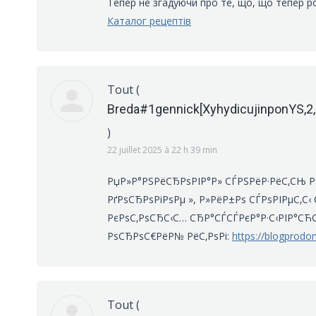
Тепер не згадуючи про те, що, що тепер р
Каталог рецептів
Tout
(
Breda#1gennick[XyhydicujinponYS,2,
)
22 juillet 2025 à 22 h 39 min
РџР»Р°РЅРёСЂРѕРІР°Р» СЃРЅРёР·РёС‚СЊ Р·
РґРѕСЂРѕРіРѕРµ », Р»РёР±Рѕ СЃРѕРІРµС‚С‹ 
РєРѕС‚РѕСЂС‹С… СЂР°СЃСЃРєР°Р·С‹РІР°СЋ
РѕСЂРѕС€РёР№ РёС‚РѕРі:
https://blogprodo
Tout
(