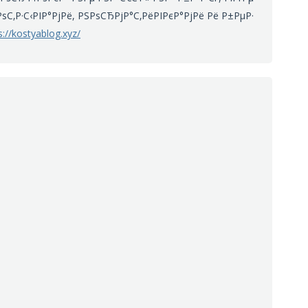
С‚Р·С‹РІР°РјРё, РЅРѕСЂРјР°С‚РёРІРєР°РјРё Рё Р±РµР·
s://kostyablog.xyz/