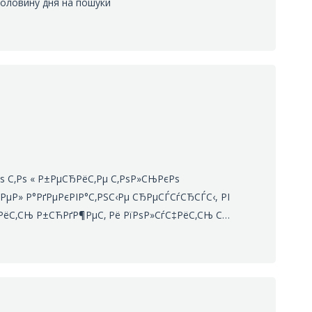
половину дня на пошуки
ѕ С‚Рѕ « Р±РµСЂРёС‚Рµ С‚РѕР»СЊРєРѕ
€РµР» Р°РґРµРєРІР°С‚РЅС‹Рµ СЂРµСЃСѓСЂСЃС‹, РІ
РёС‚СЊ Р±СЋРґР¶РµС‚ Рё РїРѕР»СѓС‡РёС‚СЊ С…