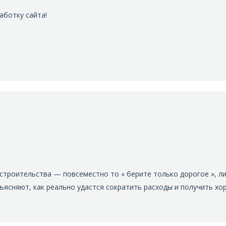
аботку сайта!
троительства — повсеместно то « берите только дорогое », ли
ясняют, как реально удастся сократить расходы и получить хо