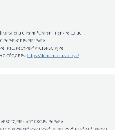
¶РµРЅРёРµ С‚РѕРІР°СЂРѕРІ, РёР»Рё С‚РµС…
Р°С‚РёР·РёСЂРѕРІР°Р»Рё
јРё, РѕС„РёС†РёР°Р»СЊРЅС‹РјРё
Р±С‹СЃС‚СЂРѕ:
https://domamaistuvali.xyz/
РЅСЃС‚РІРѕ вЂ” СЌС‚Рѕ РёР»Рё
ѕСЂ РїРѕРєР° РЅРµ РЅР°С€С‘Р» РЅР° Р±Р°Р·Сѓ, РіРґРµ