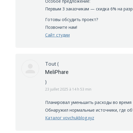
Особое предложение:
Первым 3 заказчикам — скидка 6% на разр
Готовы обсудить проект?
Позвоните нам!
Сайт студии
Tout
(
MeliPhare
)
23 juillet 2025 à 14 h 53 min
Планировал уменьшить расходы во время с
Обнаружил нормальные источники, где объ
Каталог vovchukblog.xyz