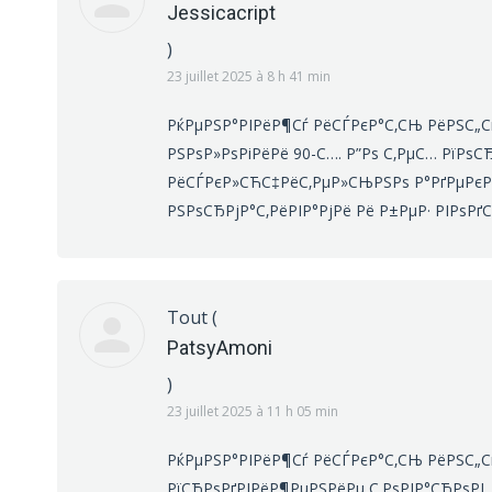
Jessicacript
)
23 juillet 2025 à 8 h 41 min
РќРµРЅР°РІРёР¶Сѓ РёСЃРєР°С‚СЊ РёРЅС„Сѓ
РЅРѕР»РѕРіРёРё 90-С…. Р”Рѕ С‚РµС… РїРѕСЂ
РёСЃРєР»СЋС‡РёС‚РµР»СЊРЅРѕ Р°РґРµРєРІР
РЅРѕСЂРјР°С‚РёРІР°РјРё Рё Р±РµР· РІРѕРґ
Tout
(
PatsyAmoni
)
23 juillet 2025 à 11 h 05 min
РќРµРЅР°РІРёР¶Сѓ РёСЃРєР°С‚СЊ РёРЅС„С
РїСЂРѕРґРІРёР¶РµРЅРёРµ С‚РѕРІР°СЂРѕРІ, 