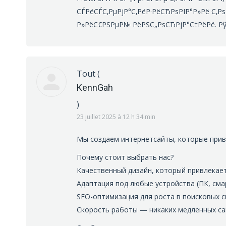
СЃРёСЃС‚РµРјР°С‚РёР·РёСЂРѕРІР°Р»Рё С‚Рѕ
Р»РёС€РЅРµР№ РёРЅС„РѕСЂРјР°С†РёРё. Р
Tout
(
KennGah
)
23 juillet 2025 à 12 h 34 min
Мы создаем интернетсайты, которые прив
Почему стоит выбрать нас?
Качественный дизайн, который привлекает
Адаптация под любые устройства (ПК, см
SEO-оптимизация для роста в поисковых 
Скорость работы — никаких медленных с