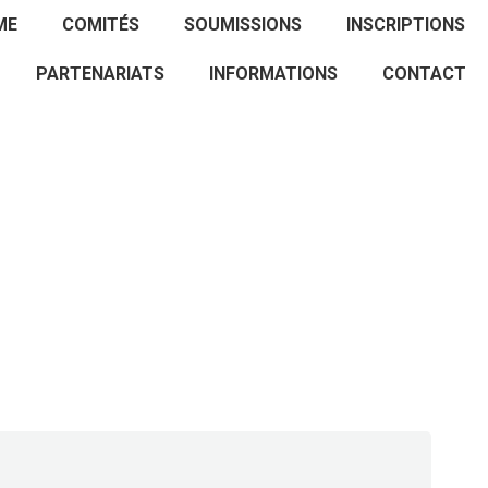
ACCUEIL
PROGRAMME
COMITÉS
ME
COMITÉS
SOUMISSIONS
INSCRIPTIONS
SOUMISSIONS
INSCRIPTIONS
PARTENARIATS
PARTENARIATS
INFORMATIONS
CONTACT
INFORMATIONS
CONTACT