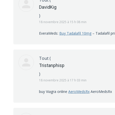
Tout
(
DavidKig
)
18 novembre 2025 à 15 h 08 min
EveraMeds:
Buy Tadalafil 10mg
– Tadalafil pr
Tout
(
Tristanphisp
)
18 novembre 2025 à 17 h 03 min
buy Viagra online
AeroMedsRx
AeroMedsRx