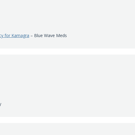
cy for Kamagra
– Blue Wave Meds
y