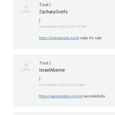
Tout
(
ZacharyOvefs
)
18 novembre 2025 à 22 h 20 min
https://everameds.xyz/#
cialis for sale
Tout
(
IsraelAbeme
)
19 novembre 2025 à 0 h 27 min
https://aeromedsrx.com/#
AeroMedsRx