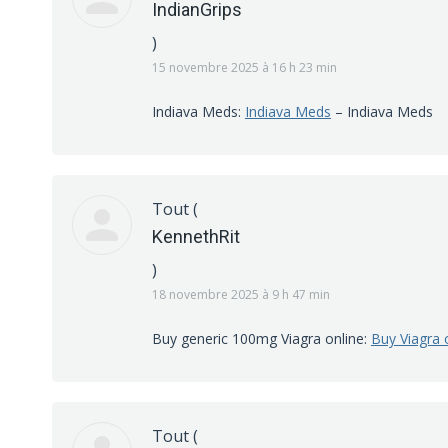
IndianGrips
)
15 novembre 2025 à 16 h 23 min
Indiava Meds:
Indiava Meds
– Indiava Meds
Tout
(
KennethRit
)
18 novembre 2025 à 9 h 47 min
Buy generic 100mg Viagra online:
Buy Viagra 
Tout
(