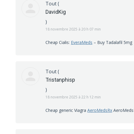
Tout
(
DavidKig
)
18 novembre 2025 à 20 h 07 min
Cheap Cialis:
EveraMeds
– Buy Tadalafil 5mg
Tout
(
Tristanphisp
)
18 novembre 2025 à 22 h 12 min
Cheap generic Viagra
AeroMedsRx
AeroMeds