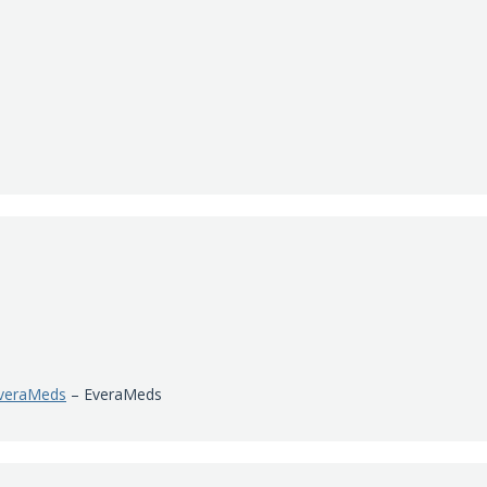
veraMeds
– EveraMeds