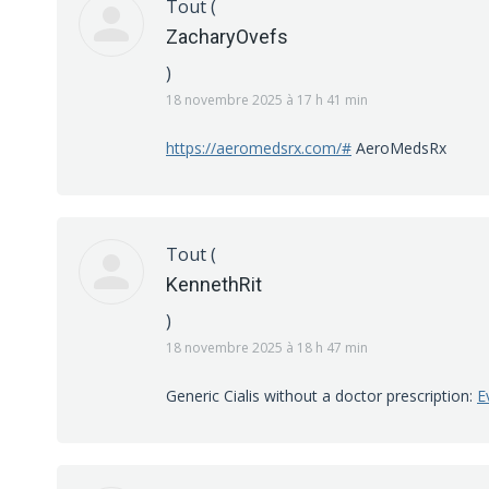
Tout
(
ZacharyOvefs
)
18 novembre 2025 à 17 h 41 min
https://aeromedsrx.com/#
AeroMedsRx
Tout
(
KennethRit
)
18 novembre 2025 à 18 h 47 min
Generic Cialis without a doctor prescription:
E