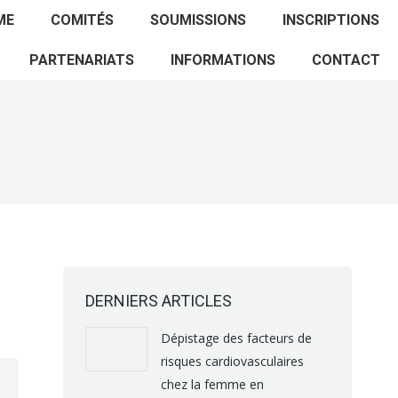
ACCUEIL
PROGRAMME
COMITÉS
ME
COMITÉS
SOUMISSIONS
INSCRIPTIONS
SOUMISSIONS
INSCRIPTIONS
PARTENARIATS
PARTENARIATS
INFORMATIONS
CONTACT
INFORMATIONS
CONTACT
DERNIERS ARTICLES
Dépistage des facteurs de
risques cardiovasculaires
chez la femme en