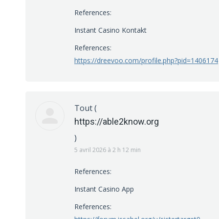
References:
Instant Casino Kontakt
References:
https://dreevoo.com/profile.php?pid=1406174
Tout
(
https://able2know.org
)
5 avril 2026 à 2 h 12 min
References:
Instant Casino App
References: