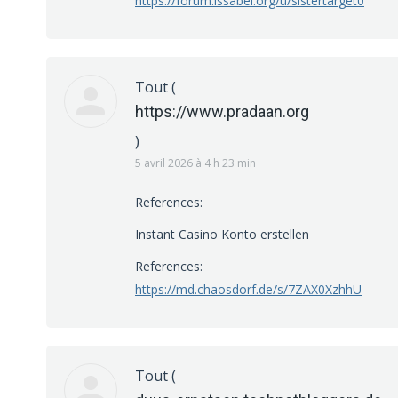
https://forum.issabel.org/u/sistertarget0
Tout
(
https://www.pradaan.org
)
5 avril 2026 à 4 h 23 min
References:
Instant Casino Konto erstellen
References:
https://md.chaosdorf.de/s/7ZAX0XzhhU
Tout
(