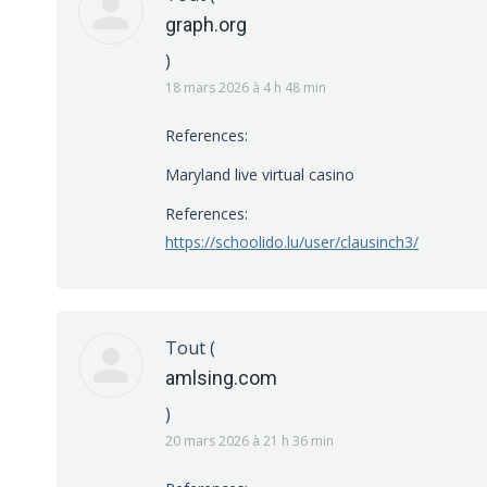
graph.org
)
18 mars 2026 à 4 h 48 min
References:
Maryland live virtual casino
References:
https://schoolido.lu/user/clausinch3/
Tout
(
amlsing.com
)
20 mars 2026 à 21 h 36 min