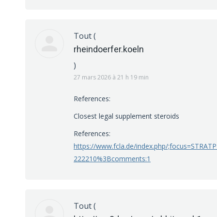
Tout
(
rheindoerfer.koeln
)
27 mars 2026 à 21 h 19 min
References:
Closest legal supplement steroids
References:
https://www.fcla.de/index.php/;focus=STRA
222210%3Bcomments:1
Tout
(