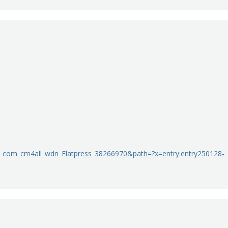
TP_com_cm4all_wdn_Flatpress_38266970&path=?x=entry:entry250128-