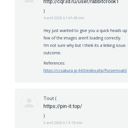
http://cqr3d.ru/user/rabbitcrook1
)
4 avril 2026 à 14 h 48 min
Hey just wanted to give you a quick heads up
few of the images aren’t loading correctly.
I’m not sure why but I think its a linking issu
outcome.
References:
https://ccsakura.jp:443/index.php?hosemoat0
Tout
(
https://pin-it.top/
)
5 avril 2026 à 1 h 18 min