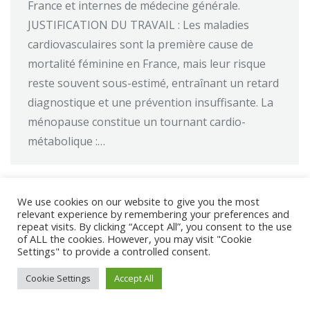
France et internes de médecine générale.
JUSTIFICATION DU TRAVAIL : Les maladies
cardiovasculaires sont la première cause de
mortalité féminine en France, mais leur risque
reste souvent sous-estimé, entraînant un retard
diagnostique et une prévention insuffisante. La
ménopause constitue un tournant cardio-
métabolique :…
We use cookies on our website to give you the most
relevant experience by remembering your preferences and
repeat visits. By clicking “Accept All”, you consent to the use
@ 2017 - 2025 CONGRES CNGE | Tous droits réservés /
of ALL the cookies. However, you may visit "Cookie
Mentions légales
|
Gestion des cookies
|
CGV
Settings" to provide a controlled consent.
Cookie Settings
Accept All