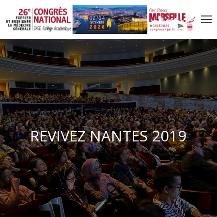
R
E
V
I
V
E
Z
N
A
N
T
E
S
2
0
1
9