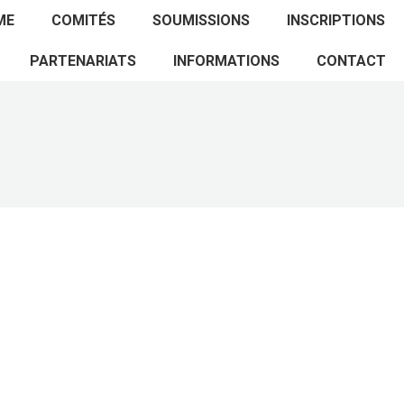
ACCUEIL
PROGRAMME
COMITÉS
ME
COMITÉS
SOUMISSIONS
INSCRIPTIONS
SOUMISSIONS
INSCRIPTIONS
PARTENARIATS
PARTENARIATS
INFORMATIONS
CONTACT
INFORMATIONS
CONTACT