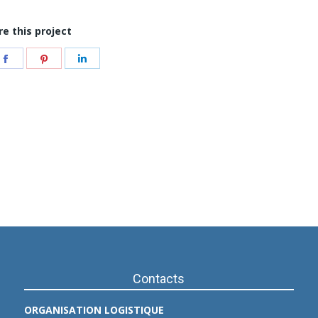
re this project
e
Share
Share
Share
on
on
on
ter
Facebook
Pinterest
LinkedIn
Contacts
ORGANISATION LOGISTIQUE