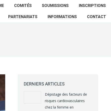
ACCUEIL
PROGRAMME
COMITÉS
ME
COMITÉS
SOUMISSIONS
INSCRIPTIONS
SOUMISSIONS
INSCRIPTIONS
PARTENARIATS
PARTENARIATS
INFORMATIONS
CONTACT
INFORMATIONS
CONTACT
DERNIERS ARTICLES
Dépistage des facteurs de
risques cardiovasculaires
chez la femme en