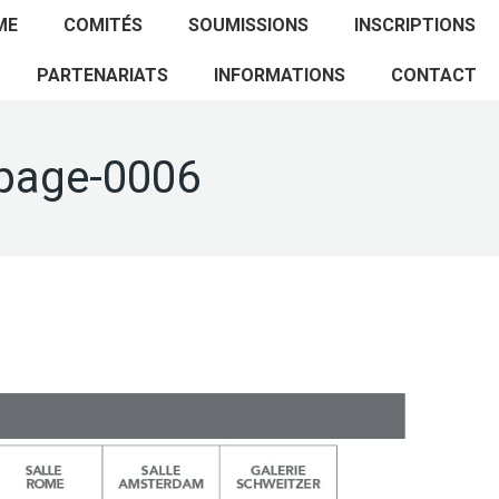
ACCUEIL
PROGRAMME
COMITÉS
ME
COMITÉS
SOUMISSIONS
INSCRIPTIONS
SOUMISSIONS
INSCRIPTIONS
PARTENARIATS
PARTENARIATS
INFORMATIONS
CONTACT
INFORMATIONS
CONTACT
page-0006