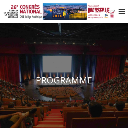
P
R
O
G
R
A
M
M
E