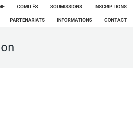
ACCUEIL
PROGRAMME
COMITÉS
ME
COMITÉS
SOUMISSIONS
INSCRIPTIONS
SOUMISSIONS
INSCRIPTIONS
PARTENARIATS
PARTENARIATS
INFORMATIONS
CONTACT
INFORMATIONS
CONTACT
ion