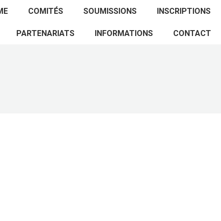
ACCUEIL
PROGRAMME
COMITÉS
ME
COMITÉS
SOUMISSIONS
INSCRIPTIONS
SOUMISSIONS
INSCRIPTIONS
PARTENARIATS
PARTENARIATS
INFORMATIONS
CONTACT
INFORMATIONS
CONTACT