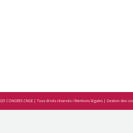
025 CONGRES CNGE | Tous droits réservés /
Mentions légales
|
Gestion des co