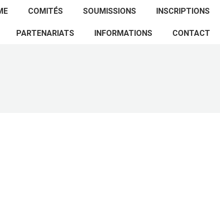
ACCUEIL
PROGRAMME
COMITÉS
ME
COMITÉS
SOUMISSIONS
INSCRIPTIONS
SOUMISSIONS
INSCRIPTIONS
PARTENARIATS
PARTENARIATS
INFORMATIONS
CONTACT
INFORMATIONS
CONTACT