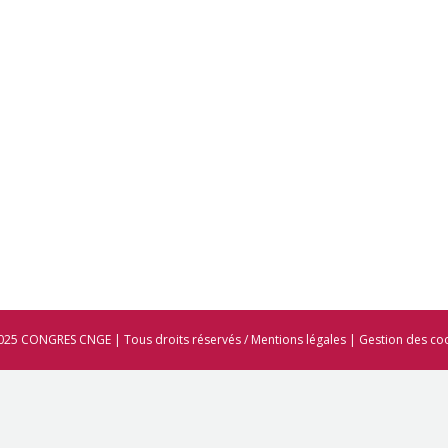
025 CONGRES CNGE | Tous droits réservés /
Mentions légales
|
Gestion des co