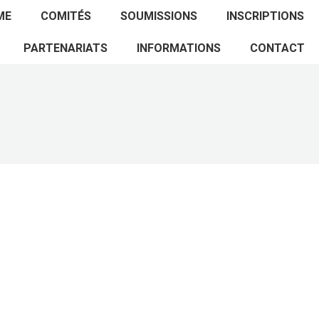
ACCUEIL
PROGRAMME
COMITÉS
ME
COMITÉS
SOUMISSIONS
INSCRIPTIONS
SOUMISSIONS
INSCRIPTIONS
PARTENARIATS
PARTENARIATS
INFORMATIONS
CONTACT
INFORMATIONS
CONTACT