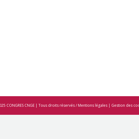
025 CONGRES CNGE | Tous droits réservés /
Mentions légales
|
Gestion des co