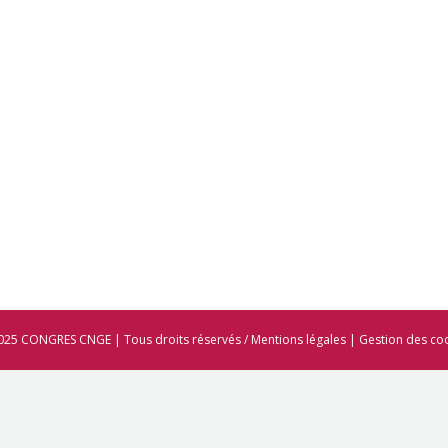
025 CONGRES CNGE | Tous droits réservés /
Mentions légales
|
Gestion des co