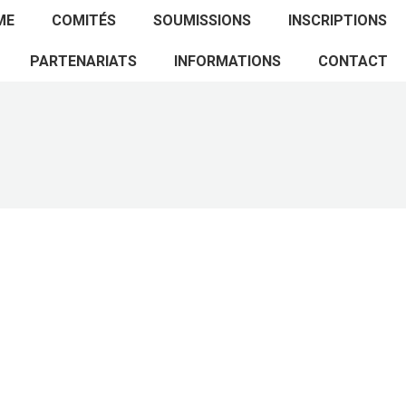
ACCUEIL
PROGRAMME
COMITÉS
ME
COMITÉS
SOUMISSIONS
INSCRIPTIONS
SOUMISSIONS
INSCRIPTIONS
PARTENARIATS
PARTENARIATS
INFORMATIONS
CONTACT
INFORMATIONS
CONTACT