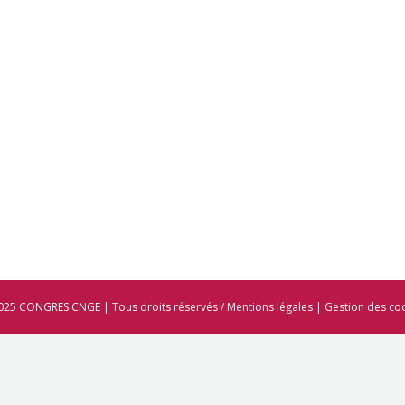
025 CONGRES CNGE | Tous droits réservés /
Mentions légales
|
Gestion des co