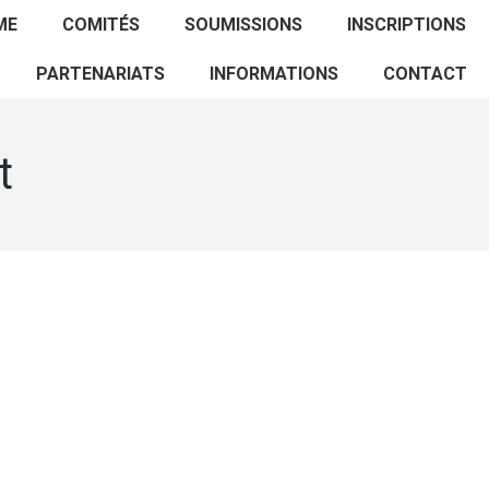
ACCUEIL
PROGRAMME
COMITÉS
ME
COMITÉS
SOUMISSIONS
INSCRIPTIONS
SOUMISSIONS
INSCRIPTIONS
PARTENARIATS
PARTENARIATS
INFORMATIONS
CONTACT
INFORMATIONS
CONTACT
t