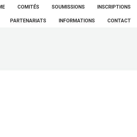
ACCUEIL
PROGRAMME
COMITÉS
ME
COMITÉS
SOUMISSIONS
INSCRIPTIONS
SOUMISSIONS
INSCRIPTIONS
PARTENARIATS
PARTENARIATS
INFORMATIONS
CONTACT
INFORMATIONS
CONTACT