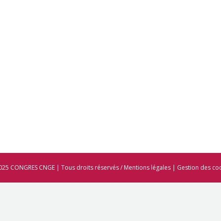
025 CONGRES CNGE | Tous droits réservés /
Mentions légales
|
Gestion des co