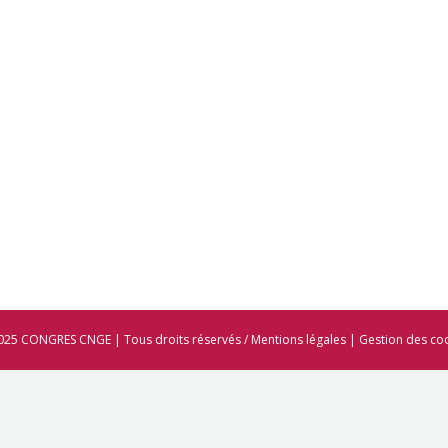
025 CONGRES CNGE | Tous droits réservés /
Mentions légales
|
Gestion des co