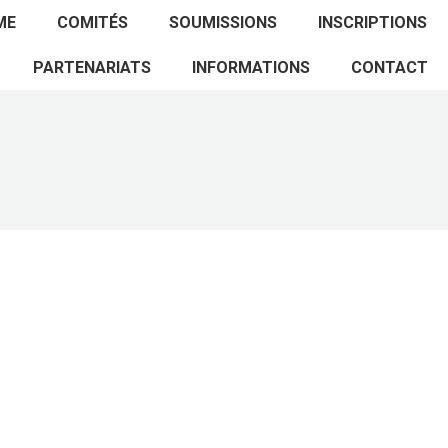
ACCUEIL
PROGRAMME
COMITÉS
ME
COMITÉS
SOUMISSIONS
INSCRIPTIONS
SOUMISSIONS
INSCRIPTIONS
PARTENARIATS
PARTENARIATS
INFORMATIONS
CONTACT
INFORMATIONS
CONTACT