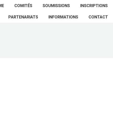
ACCUEIL
PROGRAMME
COMITÉS
ME
COMITÉS
SOUMISSIONS
INSCRIPTIONS
SOUMISSIONS
INSCRIPTIONS
PARTENARIATS
PARTENARIATS
INFORMATIONS
CONTACT
INFORMATIONS
CONTACT