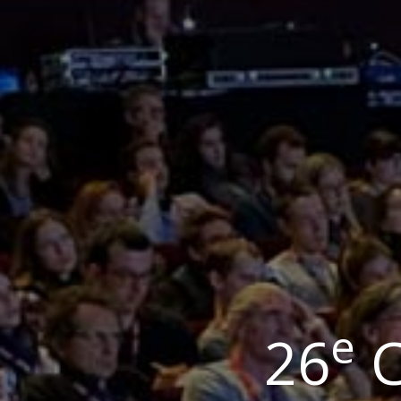
e
26
C