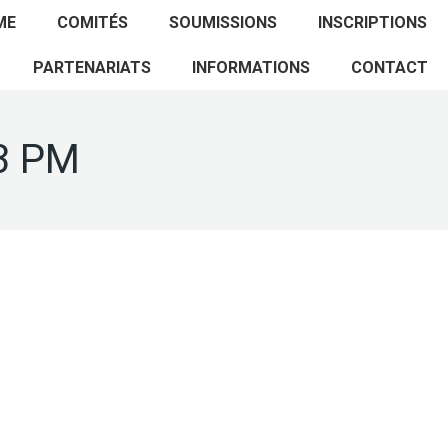
ACCUEIL
PROGRAMME
COMITÉS
ME
COMITÉS
SOUMISSIONS
INSCRIPTIONS
SOUMISSIONS
INSCRIPTIONS
PARTENARIATS
PARTENARIATS
INFORMATIONS
CONTACT
INFORMATIONS
CONTACT
03 PM