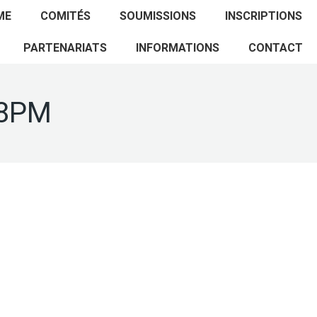
ACCUEIL
PROGRAMME
COMITÉS
ME
COMITÉS
SOUMISSIONS
INSCRIPTIONS
SOUMISSIONS
INSCRIPTIONS
PARTENARIATS
PARTENARIATS
INFORMATIONS
CONTACT
INFORMATIONS
CONTACT
08PM