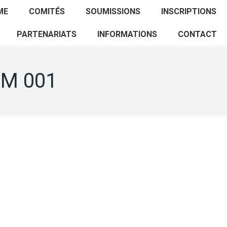
ACCUEIL
PROGRAMME
COMITÉS
ME
COMITÉS
SOUMISSIONS
INSCRIPTIONS
SOUMISSIONS
INSCRIPTIONS
PARTENARIATS
PARTENARIATS
INFORMATIONS
CONTACT
INFORMATIONS
CONTACT
AM 001