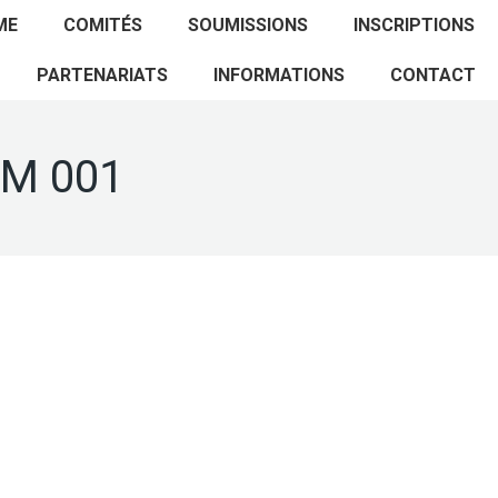
ACCUEIL
PROGRAMME
COMITÉS
ME
COMITÉS
SOUMISSIONS
INSCRIPTIONS
SOUMISSIONS
INSCRIPTIONS
PARTENARIATS
PARTENARIATS
INFORMATIONS
CONTACT
INFORMATIONS
CONTACT
PM 001