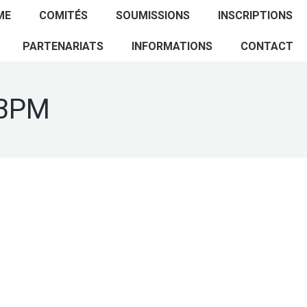
ACCUEIL
PROGRAMME
COMITÉS
ME
COMITÉS
SOUMISSIONS
INSCRIPTIONS
SOUMISSIONS
INSCRIPTIONS
PARTENARIATS
PARTENARIATS
INFORMATIONS
CONTACT
INFORMATIONS
CONTACT
23PM