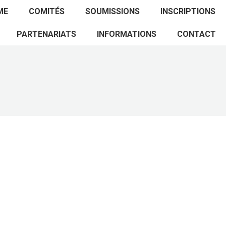
ACCUEIL
PROGRAMME
COMITÉS
ME
COMITÉS
SOUMISSIONS
INSCRIPTIONS
SOUMISSIONS
INSCRIPTIONS
PARTENARIATS
PARTENARIATS
INFORMATIONS
CONTACT
INFORMATIONS
CONTACT